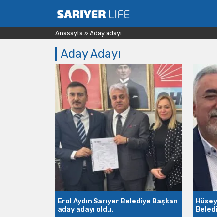
Anasayfa
»
Aday adayı
Aday Adayı
Erol Aydın Sarıyer Belediye Başkan
Hüsey
aday adayı oldu.
Beled