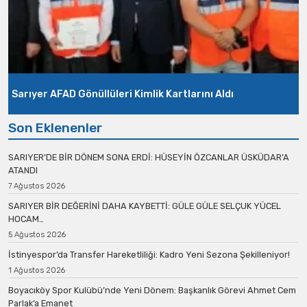
Sarıyer AFAD Gönüllüleri Kimlik Kartlarını Aldı
Son Eklenenler
SARIYER’DE BİR DÖNEM SONA ERDİ: HÜSEYİN ÖZCANLAR ÜSKÜDAR’A
ATANDI
7 Ağustos 2026
SARIYER BİR DEĞERİNİ DAHA KAYBETTİ: GÜLE GÜLE SELÇUK YÜCEL
HOCAM…
5 Ağustos 2026
İstinyespor’da Transfer Hareketliliği: Kadro Yeni Sezona Şekilleniyor!
1 Ağustos 2026
Boyacıköy Spor Kulübü’nde Yeni Dönem: Başkanlık Görevi Ahmet Cem
Parlak’a Emanet